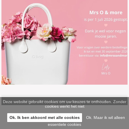
Deze website gebruikt cookies om uw keuzes te onthouden. Zonder
© 2026 -
pinsite.nl
-
sitemap
-
privacystatement/AVG
cookies werkt het niet
Ok. Ik ben akkoord met alle cookies
Ok. Maar ik wil alleen
essentiele cookies