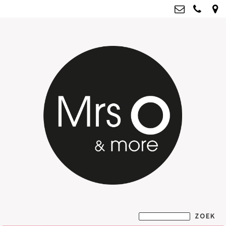
Mrs O & more
info@mrsoandmore.nl
Kvk: Mrs O & more - 67796435
BTWnr: NL001835603B07