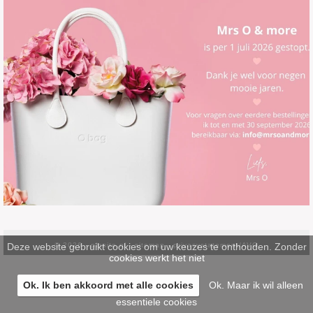
Deze website gebruikt cookies om uw keuzes te onthouden. Zonder
© 2026 -
pinsite.nl
-
sitemap
-
privacystatement/AVG
cookies werkt het niet
Ok. Ik ben akkoord met alle cookies
Ok. Maar ik wil alleen
essentiele cookies