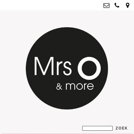
Mrs O & more
info@mrsoandmore.nl
Kvk: Mrs O & more - 67796435
BTWnr: NL001835603B07