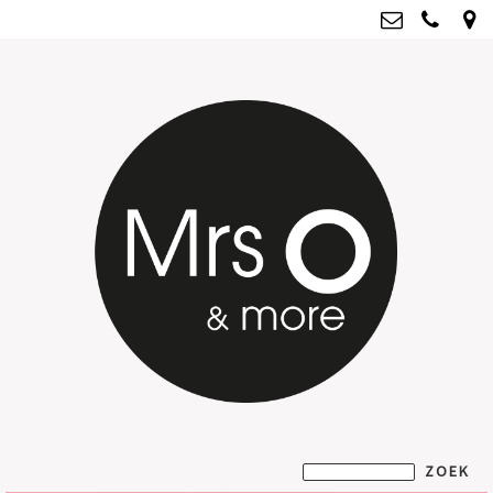
Mrs O & more
info@mrsoandmore.nl
Kvk: Mrs O & more - 67796435
BTWnr: NL001835603B07