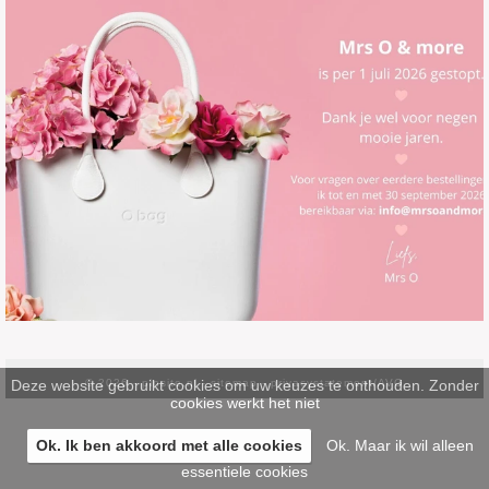
Deze website gebruikt cookies om uw keuzes te onthouden. Zonder
© 2026 -
pinsite.nl
-
sitemap
-
privacystatement/AVG
cookies werkt het niet
Ok. Ik ben akkoord met alle cookies
Ok. Maar ik wil alleen
essentiele cookies