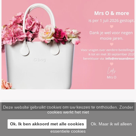
Deze website gebruikt cookies om uw keuzes te onthouden. Zonder
© 2026 -
pinsite.nl
-
sitemap
-
privacystatement/AVG
cookies werkt het niet
Ok. Ik ben akkoord met alle cookies
Ok. Maar ik wil alleen
essentiele cookies