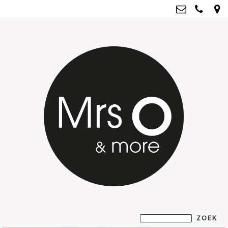
Mrs O & more
info@mrsoandmore.nl
Kvk: Mrs O & more - 67796435
BTWnr: NL001835603B07