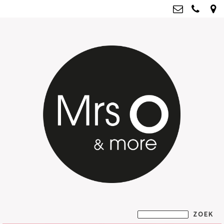
Mrs O & more
info@mrsoandmore.nl
Kvk: Mrs O & more - 67796435
BTWnr: NL001835603B07