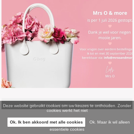
Deze website gebruikt cookies om uw keuzes te onthouden. Zonder
© 2026 -
pinsite.nl
-
sitemap
-
privacystatement/AVG
cookies werkt het niet
Ok. Ik ben akkoord met alle cookies
Ok. Maar ik wil alleen
essentiele cookies