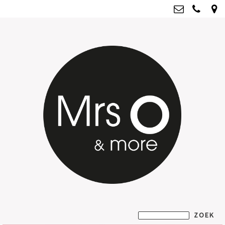
Mrs O & more
info@mrsoandmore.nl
Kvk: Mrs O & more - 67796435
BTWnr: NL001835603B07