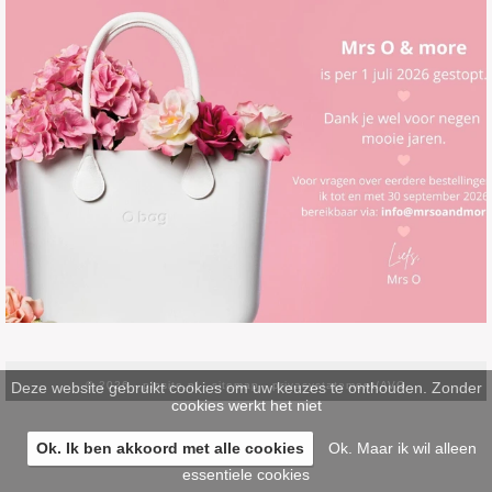
Deze website gebruikt cookies om uw keuzes te onthouden. Zonder
© 2026 -
pinsite.nl
-
sitemap
-
privacystatement/AVG
cookies werkt het niet
Ok. Ik ben akkoord met alle cookies
Ok. Maar ik wil alleen
essentiele cookies