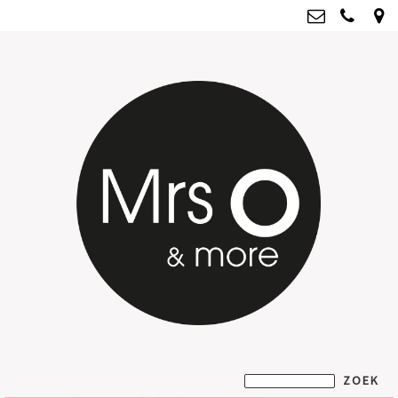
Mrs O & more
info@mrsoandmore.nl
Kvk: Mrs O & more - 67796435
BTWnr: NL001835603B07