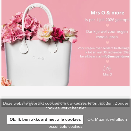
Deze website gebruikt cookies om uw keuzes te onthouden. Zonder
© 2026 -
pinsite.nl
-
sitemap
-
privacystatement/AVG
cookies werkt het niet
Ok. Ik ben akkoord met alle cookies
Ok. Maar ik wil alleen
essentiele cookies