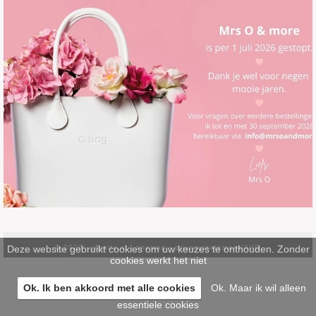
Deze website gebruikt cookies om uw keuzes te onthouden. Zonder
© 2026 -
pinsite.nl
-
sitemap
-
privacystatement/AVG
cookies werkt het niet
Ok. Ik ben akkoord met alle cookies
Ok. Maar ik wil alleen
essentiele cookies