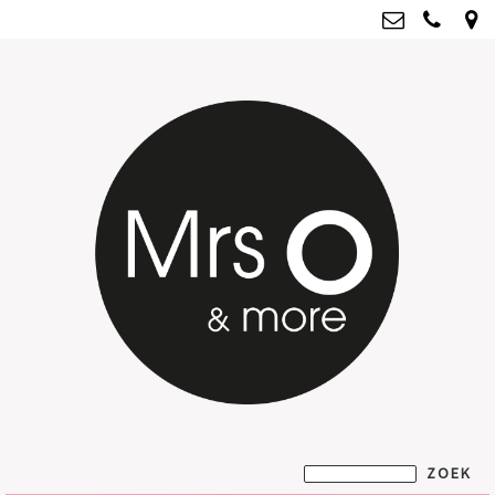
Mrs O & more
info@mrsoandmore.nl
Kvk: Mrs O & more - 67796435
BTWnr: NL001835603B07