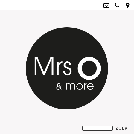
Mrs O & more
info@mrsoandmore.nl
Kvk: Mrs O & more - 67796435
BTWnr: NL001835603B07