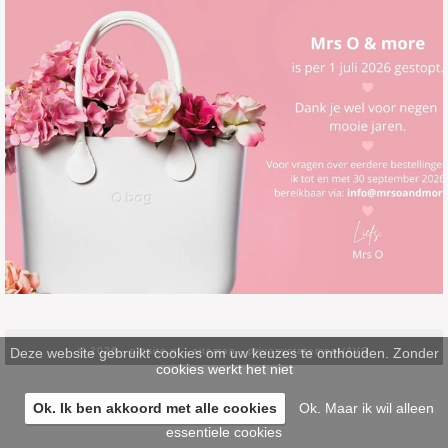
Deze website gebruikt cookies om uw keuzes te onthouden. Zonder
© 2026 -
pinsite.nl
-
sitemap
-
privacystatement/AVG
cookies werkt het niet
Ok. Ik ben akkoord met alle cookies
Ok. Maar ik wil alleen
essentiele cookies