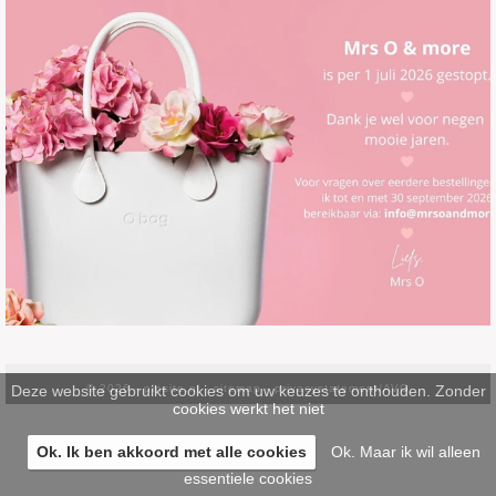
Deze website gebruikt cookies om uw keuzes te onthouden. Zonder
© 2026 -
pinsite.nl
-
sitemap
-
privacystatement/AVG
cookies werkt het niet
Ok. Ik ben akkoord met alle cookies
Ok. Maar ik wil alleen
essentiele cookies