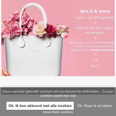
Deze website gebruikt cookies om uw keuzes te onthouden. Zonder
© 2026 -
pinsite.nl
-
sitemap
-
privacystatement/AVG
cookies werkt het niet
Ok. Ik ben akkoord met alle cookies
Ok. Maar ik wil alleen
essentiele cookies