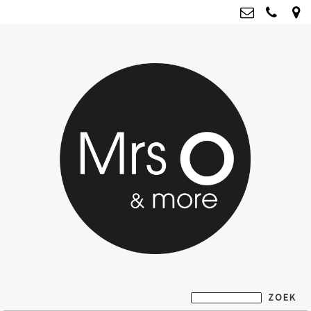
Mrs O & more
info@mrsoandmore.nl
Kvk: Mrs O & more - 67796435
BTWnr: NL001835603B07