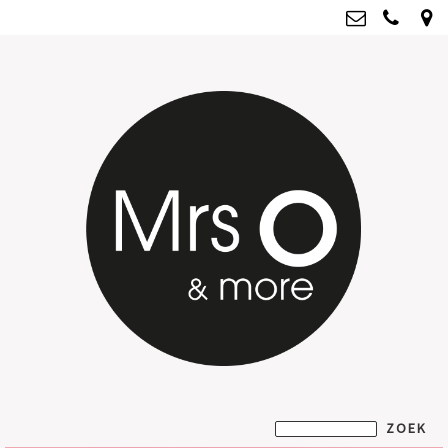
Mrs O & more
info@mrsoandmore.nl
Kvk: Mrs O & more - 67796435
BTWnr: NL001835603B07