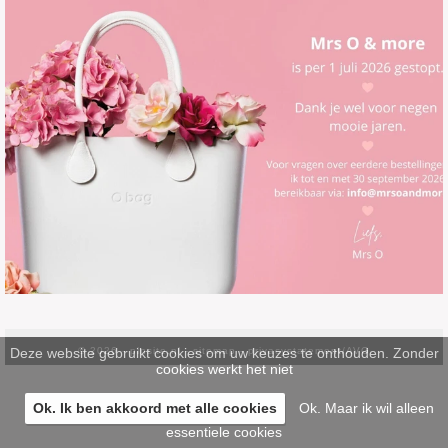
Deze website gebruikt cookies om uw keuzes te onthouden. Zonder
© 2026 -
pinsite.nl
-
sitemap
-
privacystatement/AVG
cookies werkt het niet
Ok. Ik ben akkoord met alle cookies
Ok. Maar ik wil alleen
essentiele cookies