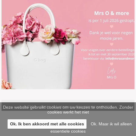
Deze website gebruikt cookies om uw keuzes te onthouden. Zonder
© 2026 -
pinsite.nl
-
sitemap
-
privacystatement/AVG
cookies werkt het niet
Ok. Ik ben akkoord met alle cookies
Ok. Maar ik wil alleen
essentiele cookies