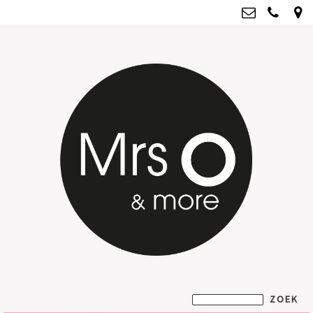
Mrs O & more
info@mrsoandmore.nl
Kvk: Mrs O & more - 67796435
BTWnr: NL001835603B07