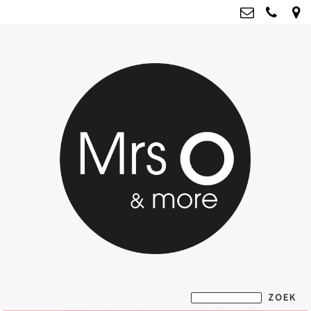
Mrs O & more
info@mrsoandmore.nl
Kvk: Mrs O & more - 67796435
BTWnr: NL001835603B07