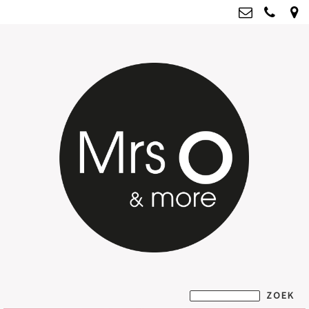
Mrs O & more
info@mrsoandmore.nl
Kvk: Mrs O & more - 67796435
BTWnr: NL001835603B07