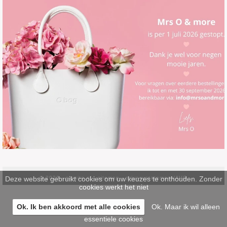
Deze website gebruikt cookies om uw keuzes te onthouden. Zonder
© 2026 -
pinsite.nl
-
sitemap
-
privacystatement/AVG
cookies werkt het niet
Ok. Ik ben akkoord met alle cookies
Ok. Maar ik wil alleen
essentiele cookies