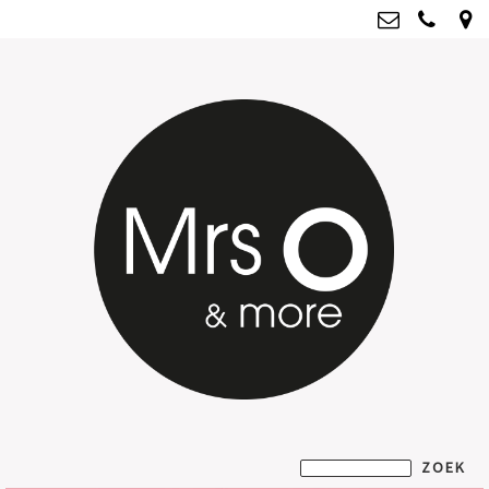
Mrs O & more
info@mrsoandmore.nl
Kvk: Mrs O & more - 67796435
BTWnr: NL001835603B07