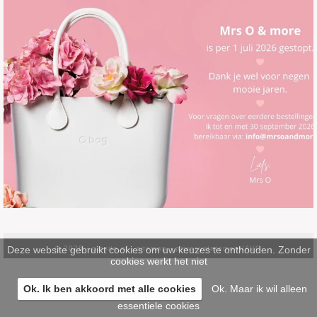
Deze website gebruikt cookies om uw keuzes te onthouden. Zonder
© 2026 -
pinsite.nl
-
sitemap
-
privacystatement/AVG
cookies werkt het niet
Ok. Ik ben akkoord met alle cookies
Ok. Maar ik wil alleen
essentiele cookies