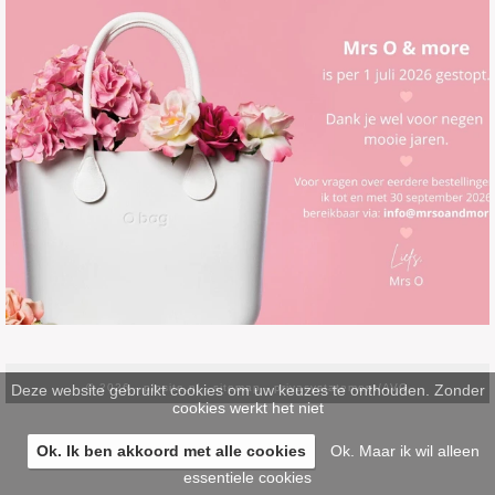
Deze website gebruikt cookies om uw keuzes te onthouden. Zonder
© 2026 -
pinsite.nl
-
sitemap
-
privacystatement/AVG
cookies werkt het niet
Ok. Ik ben akkoord met alle cookies
Ok. Maar ik wil alleen
essentiele cookies