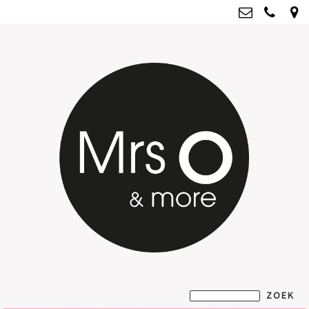
Mrs O & more
info@mrsoandmore.nl
Kvk: Mrs O & more - 67796435
BTWnr: NL001835603B07