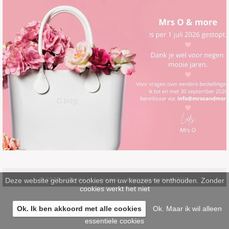
Deze website gebruikt cookies om uw keuzes te onthouden. Zonder
© 2026 -
pinsite.nl
-
sitemap
-
privacystatement/AVG
cookies werkt het niet
Ok. Ik ben akkoord met alle cookies
Ok. Maar ik wil alleen
essentiele cookies