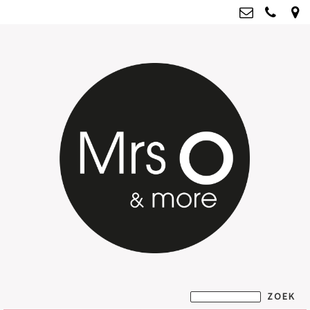
Mrs O & more
info@mrsoandmore.nl
Kvk: Mrs O & more - 67796435
BTWnr: NL001835603B07