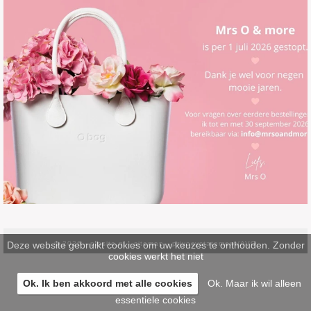
Deze website gebruikt cookies om uw keuzes te onthouden. Zonder
© 2026 -
pinsite.nl
-
sitemap
-
privacystatement/AVG
cookies werkt het niet
Ok. Ik ben akkoord met alle cookies
Ok. Maar ik wil alleen
essentiele cookies