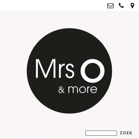
Mrs O & more
info@mrsoandmore.nl
Kvk: Mrs O & more - 67796435
BTWnr: NL001835603B07