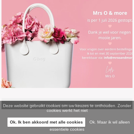
Deze website gebruikt cookies om uw keuzes te onthouden. Zonder
© 2026 -
pinsite.nl
-
sitemap
-
privacystatement/AVG
cookies werkt het niet
Ok. Ik ben akkoord met alle cookies
Ok. Maar ik wil alleen
essentiele cookies