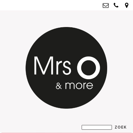
Mrs O & more
info@mrsoandmore.nl
Kvk: Mrs O & more - 67796435
BTWnr: NL001835603B07