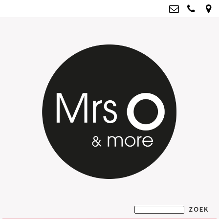
Mrs O & more
info@mrsoandmore.nl
Kvk: Mrs O & more - 67796435
BTWnr: NL001835603B07