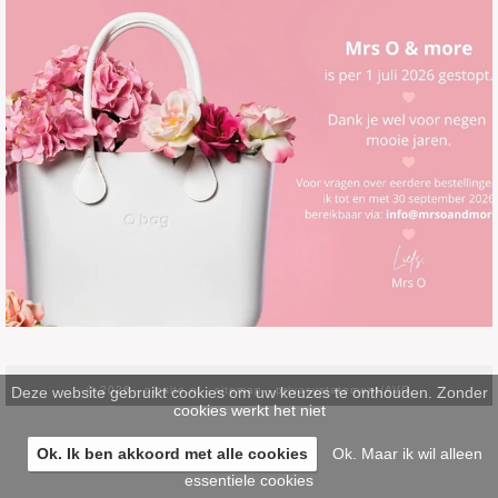
Deze website gebruikt cookies om uw keuzes te onthouden. Zonder
© 2026 -
pinsite.nl
-
sitemap
-
privacystatement/AVG
cookies werkt het niet
Ok. Ik ben akkoord met alle cookies
Ok. Maar ik wil alleen
essentiele cookies