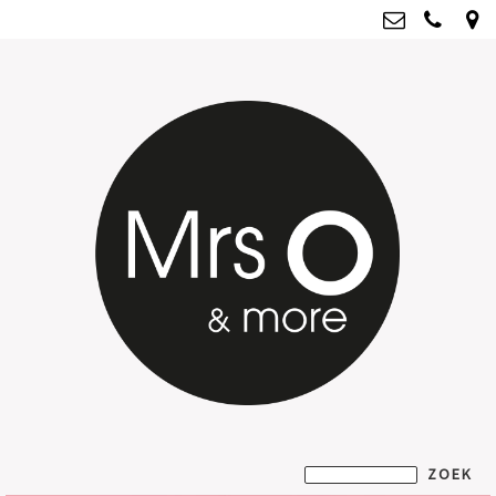
Mrs O & more
info@mrsoandmore.nl
Kvk: Mrs O & more - 67796435
BTWnr: NL001835603B07