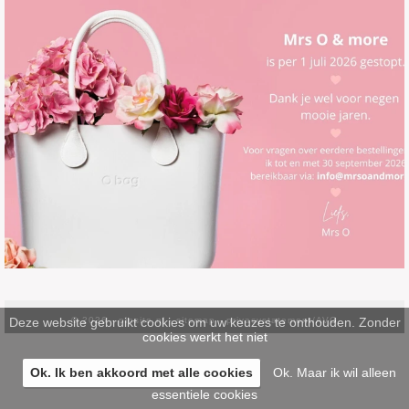
Deze website gebruikt cookies om uw keuzes te onthouden. Zonder
© 2026 -
pinsite.nl
-
sitemap
-
privacystatement/AVG
cookies werkt het niet
Ok. Ik ben akkoord met alle cookies
Ok. Maar ik wil alleen
essentiele cookies