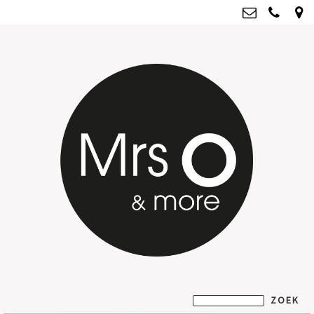
Mrs O & more
info@mrsoandmore.nl
Kvk: Mrs O & more - 67796435
BTWnr: NL001835603B07