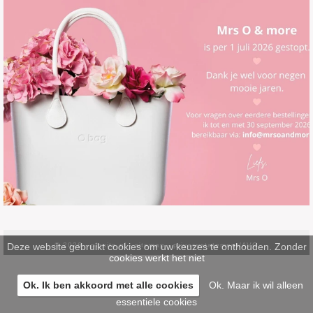
Deze website gebruikt cookies om uw keuzes te onthouden. Zonder
© 2026 -
pinsite.nl
-
sitemap
-
privacystatement/AVG
cookies werkt het niet
Ok. Ik ben akkoord met alle cookies
Ok. Maar ik wil alleen
essentiele cookies