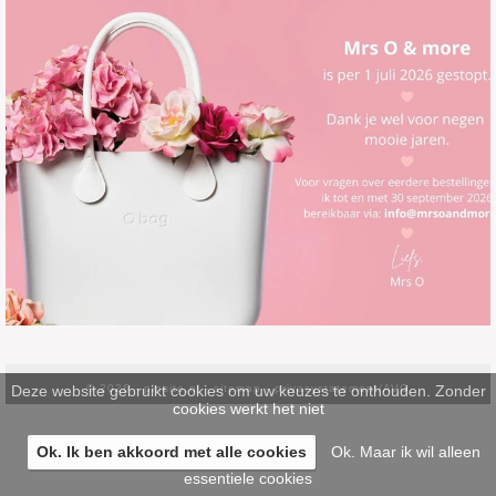
Deze website gebruikt cookies om uw keuzes te onthouden. Zonder
© 2026 -
pinsite.nl
-
sitemap
-
privacystatement/AVG
cookies werkt het niet
Ok. Ik ben akkoord met alle cookies
Ok. Maar ik wil alleen
essentiele cookies