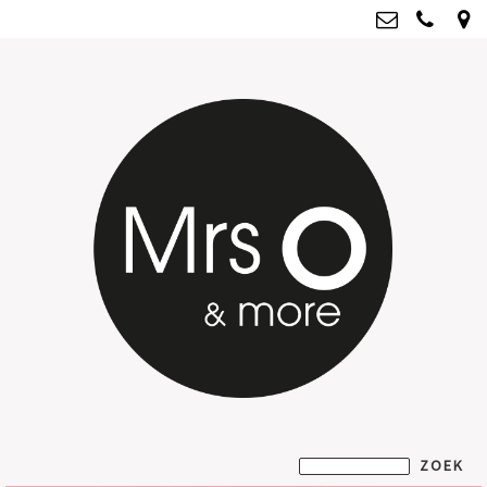
Mrs O & more
info@mrsoandmore.nl
Kvk: Mrs O & more - 67796435
BTWnr: NL001835603B07