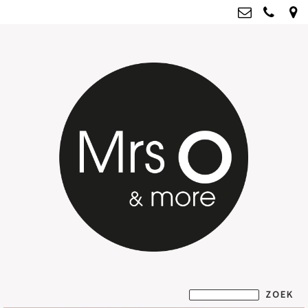
Mrs O & more
info@mrsoandmore.nl
Kvk: Mrs O & more - 67796435
BTWnr: NL001835603B07