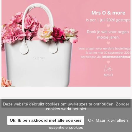
Deze website gebruikt cookies om uw keuzes te onthouden. Zonder
© 2026 -
pinsite.nl
-
sitemap
-
privacystatement/AVG
cookies werkt het niet
Ok. Ik ben akkoord met alle cookies
Ok. Maar ik wil alleen
essentiele cookies