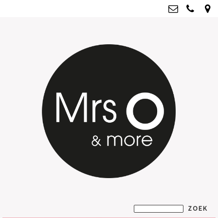
Mrs O & more
info@mrsoandmore.nl
Kvk: Mrs O & more - 67796435
BTWnr: NL001835603B07