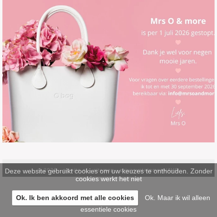
Deze website gebruikt cookies om uw keuzes te onthouden. Zonder
© 2026 -
pinsite.nl
-
sitemap
-
privacystatement/AVG
cookies werkt het niet
Ok. Ik ben akkoord met alle cookies
Ok. Maar ik wil alleen
essentiele cookies