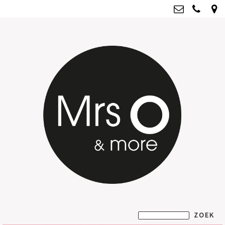
Mrs O & more
info@mrsoandmore.nl
Kvk: Mrs O & more - 67796435
BTWnr: NL001835603B07