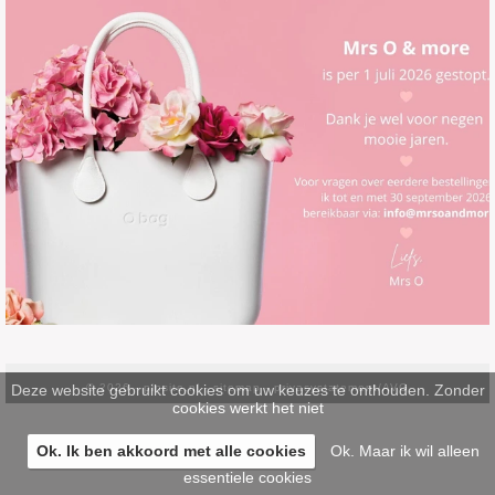
Deze website gebruikt cookies om uw keuzes te onthouden. Zonder
© 2026 -
pinsite.nl
-
sitemap
-
privacystatement/AVG
cookies werkt het niet
Ok. Ik ben akkoord met alle cookies
Ok. Maar ik wil alleen
essentiele cookies