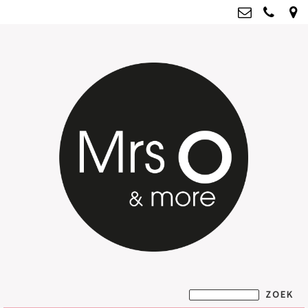
Mrs O & more
info@mrsoandmore.nl
Kvk: Mrs O & more - 67796435
BTWnr: NL001835603B07