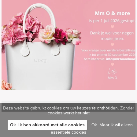
Deze website gebruikt cookies om uw keuzes te onthouden. Zonder
© 2026 -
pinsite.nl
-
sitemap
-
privacystatement/AVG
cookies werkt het niet
Ok. Ik ben akkoord met alle cookies
Ok. Maar ik wil alleen
essentiele cookies