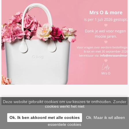
Deze website gebruikt cookies om uw keuzes te onthouden. Zonder
© 2026 -
pinsite.nl
-
sitemap
-
privacystatement/AVG
cookies werkt het niet
Ok. Ik ben akkoord met alle cookies
Ok. Maar ik wil alleen
essentiele cookies