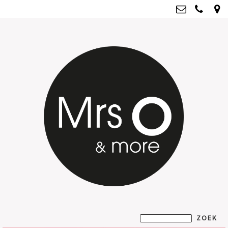
Mrs O & more
info@mrsoandmore.nl
Kvk: Mrs O & more - 67796435
BTWnr: NL001835603B07