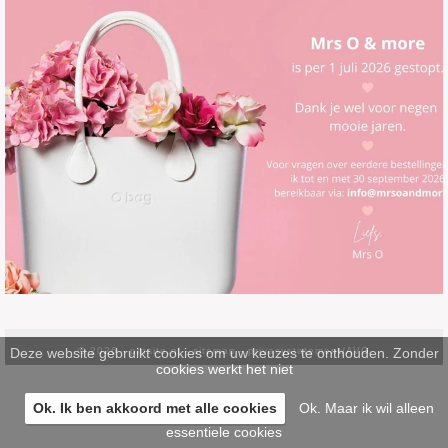
Deze website gebruikt cookies om uw keuzes te onthouden. Zonder
© 2026 -
pinsite.nl
-
sitemap
-
privacystatement/AVG
cookies werkt het niet
Ok. Ik ben akkoord met alle cookies
Ok. Maar ik wil alleen
essentiele cookies