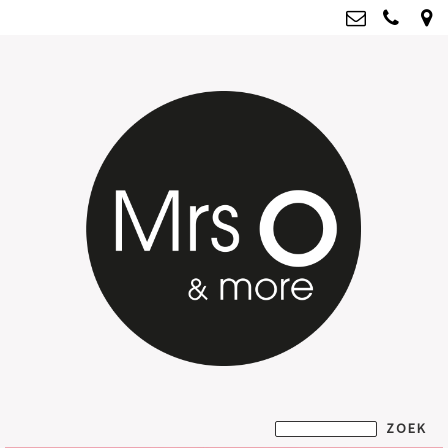
Mrs O & more
info@mrsoandmore.nl
Kvk: Mrs O & more - 67796435
BTWnr: NL001835603B07