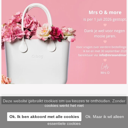
Deze website gebruikt cookies om uw keuzes te onthouden. Zonder
© 2026 -
pinsite.nl
-
sitemap
-
privacystatement/AVG
cookies werkt het niet
Ok. Ik ben akkoord met alle cookies
Ok. Maar ik wil alleen
essentiele cookies