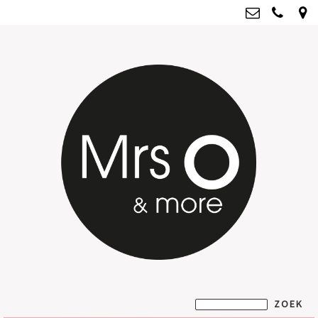
Mrs O & more
info@mrsoandmore.nl
Kvk: Mrs O & more - 67796435
BTWnr: NL001835603B07