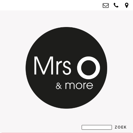
Mrs O & more
info@mrsoandmore.nl
Kvk: Mrs O & more - 67796435
BTWnr: NL001835603B07