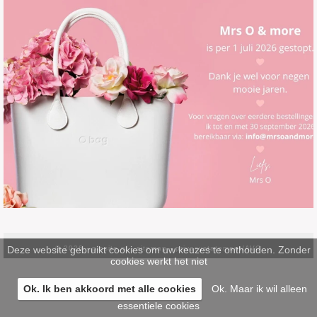
Deze website gebruikt cookies om uw keuzes te onthouden. Zonder
© 2026 -
pinsite.nl
-
sitemap
-
privacystatement/AVG
cookies werkt het niet
Ok. Ik ben akkoord met alle cookies
Ok. Maar ik wil alleen
essentiele cookies