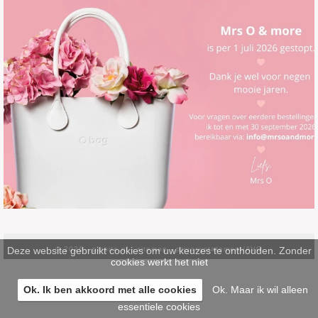
Deze website gebruikt cookies om uw keuzes te onthouden. Zonder
© 2026 -
pinsite.nl
-
sitemap
-
privacystatement/AVG
cookies werkt het niet
Ok. Ik ben akkoord met alle cookies
Ok. Maar ik wil alleen
essentiele cookies