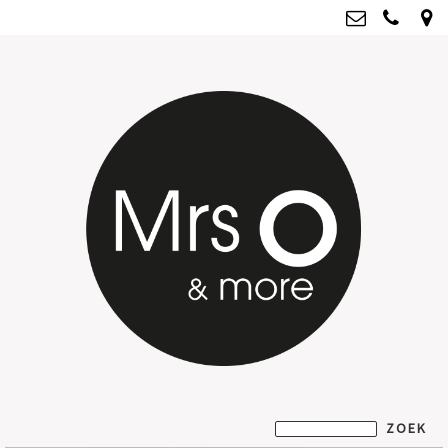
Mrs O & more
info@mrsoandmore.nl
Kvk: Mrs O & more - 67796435
BTWnr: NL001835603B07