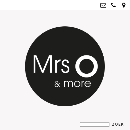
Mrs O & more
info@mrsoandmore.nl
Kvk: Mrs O & more - 67796435
BTWnr: NL001835603B07