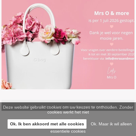
Deze website gebruikt cookies om uw keuzes te onthouden. Zonder
© 2026 -
pinsite.nl
-
sitemap
-
privacystatement/AVG
cookies werkt het niet
Ok. Ik ben akkoord met alle cookies
Ok. Maar ik wil alleen
essentiele cookies